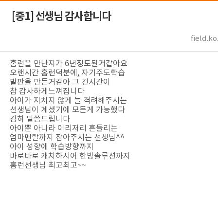
[중1]
선생님 감사합니다
field.ko
홈런을 만난지가 6년정도된거같아​​​​​요
오랜시간 홈런덕분에, 자기주도학습
발판을 만든거같​​​​아 그 긴시간이​​​​​
참 감사하게느껴집니다​​​​​
아이가 지치지 않게 늘 격려해주시는
선생님이 계셨기에 모든게 가능했​​​​​다
감히 말씀드립니다​​​​​
아이뿐 아니라 이리저리 흔들리는
엄마멘탈까지 잡아주시는 선생님^^
아이 성향에 학습방향까지
바로바로 캐치하시어 한방솔루션까​​​​​지
홈런선생님 최고최고~~