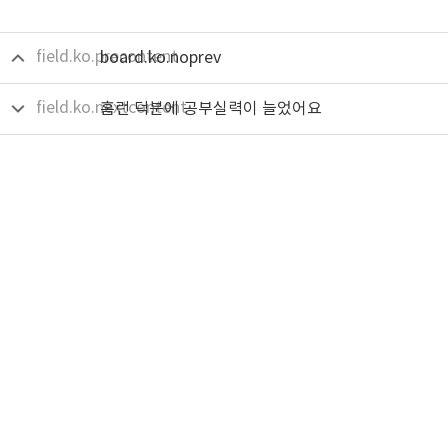
field.ko.precontent
board.ko.noprev
field.ko.nextcontent
홈런 덕분에 공부실력이 늘었어요