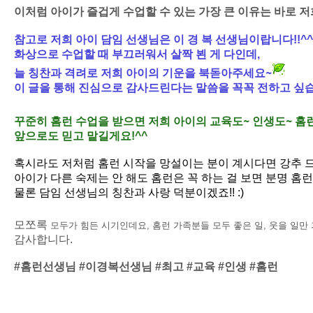
이처럼 아이가 즐겁게 수업할 수 있는 가장 큰 이유는 바로 
참고로 저희 아이 담임 선생님은 이 경 복 선생님이랍니다
!!^^
화상으로 수업할 때 부끄러워서 살짝 뵌 게 다인데
,
~
늘 칭찬과 격려로 저희 아이의 기운을 북돋아주세요
이 글을 통해 진심으로 감사드린다는 말씀을 꼭꼭 전하고 싶
~
~
꾸준히 홈런 수업을 받으면 저희 아이의 교육도
인생도
홈런
앞으로도 믿고 맡길게요
!^^
혹시라도 저처럼 홈런 시작을 망설이는 분이 계시다면 강추 
아이가 다른 숙제는 안 해도 홈런은 꼭 하는 걸 보면 분명 홈
물론 담임 선생님의 칭찬과 사랑 덕분이겠죠
!! :)
모쪼록
모두가 힘든 시기인데요
,
홈런 가족분들 모두 좋은 일
,
웃을 일만
감사합니다.
#
홈런선생님
#
이경복선생님
#
최고
#
교육
#
인생
#
홈런