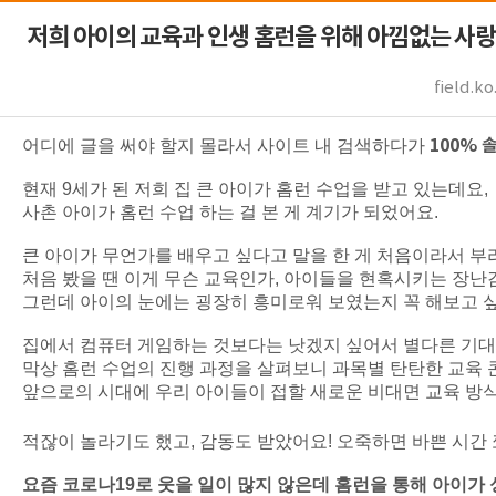
저희 아이의 교육과 인생 홈런을 위해 아낌없는 사랑을 주
field.ko
100%
어디에 글을 써야 할지 몰라서 사이트 내 검색하다가
현재
9
세가 된 저희 집 큰 아이가 홈런 수업을 받고 있는데요
,
사촌 아이가 홈런 수업 하는 걸 본 게 계기가 되었어요
.
큰 아이가 무언가를 배우고 싶다고 말을 한 게 처음이라서 
처음 봤을 땐 이게 무슨 교육인가
,
아이들을 현혹시키는 장난감
그런데 아이의 눈에는 굉장히 흥미로워 보였는지 꼭 해보고 
집에서 컴퓨터 게임하는 것보다는 낫겠지 싶어서 별다른 기대
막상 홈런 수업의 진행 과정을 살펴보니 과목별 탄탄한 교육
앞으로의 시대에 우리 아이들이 접할 새로운 비대면 교육 방
적잖이 놀라기도 했고
,
감동도 받았어요
!
오죽하면 바쁜 시간
요즘 코로나
19
로 웃을 일이 많지 않은데 홈런을 통해 아이가